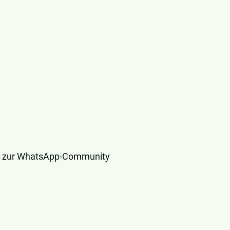
s auch eine WhatsApp-
ity? Natürlich, wir
auch eine Community
det. Diese dient zu
 unkomplizierten
sch und ihr erfahrt
ige Ankündigungen,
 Fragen stellen und
m gibt es die
ichkeit eines
treffs.
t zur WhatsApp-Community