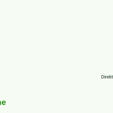
Natürlich, wir haben eine
Facebookseite sowie auch
Gibt e
einen Instagramaccount.
Commun
haben 
gegrün
einem
Austau
wicht
könnt
zude
Mögl
Spieler
Direk
ne