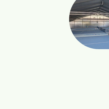
Wha
Facebook/Instagram
Com
Gibt es Socialmedia-Kanäle?