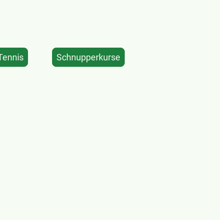
Schnupperkurse
Tennis
t, klicke auf den Button
WISO -