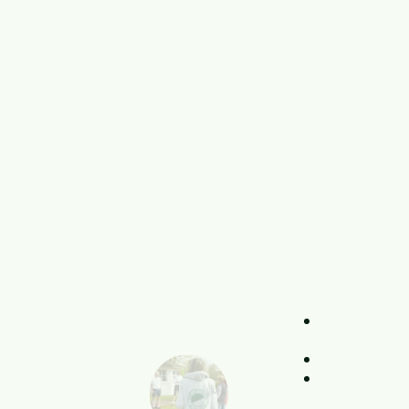
Verans
nser
neuer
Jeden Donne
Tennis (18-
erin
im Tennis-
12.09. Gene
meisterin
in der
09.10. Okto