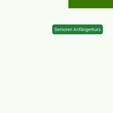
Senioren Anfängerkurs
Vereins-
Wir haben eine neue Vereins-
Mein Verein und du gelangst zu 