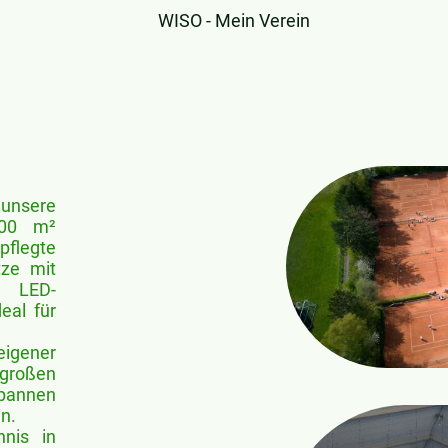
WISO - Mein Verein
 unsere
000 m²
pflegte
tze mit
r LED-
eal für
gener
großen
spannen
in.
nis in