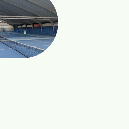
tsApp-
munity