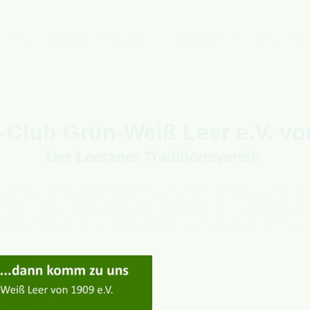
News
Veranstaltungen
Tennisschule
Mitglied 
-Club Grün-Weiß Leer e.V. v
Der Leeraner Traditionsverein
elen auf unserer Anlage mit 9 Außenplätzen und 3 Hall
nisanlage bietet beste Bedingungen für Freizeitspiel
nte. Werde Teil unseres Vereins und erlebe Tennis be