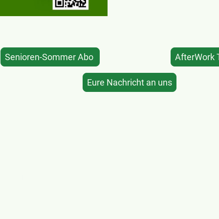
Senioren-Sommer Abo
AfterWork 
Eure Nachricht an uns
App
App
WISO - Mein Verein".
Damit du die App nutzen kanns
„
der Anleitung für die Nutzung.